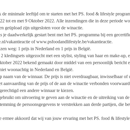
 de minimale leeftijd om te starten met het PS. food & lifestyle progr
22 tot en met 9 Oktober 2022. Alle inzendingen die in deze periode w
n geüpload zijn uitgesloten voor de winactie.
als je daadwerkelijk gestart bent met het PS. programma bij een gecerti
nl/vakantieactie of www.psfoodandlifestyle.be/vakantieactie.
ijzen weg: 1 prijs in Nederland en 1 prijs in België.
: 2 kledingsets uitgezocht met een stylist, styling van haar en make-up, 
tober 2022 bekend gemaakt door middel van een persoonlijk bericht e
niet woonachtig in Nederland en België.
p naam van de winnaar. De prijs is niet overdraagbaar, inwisselbaar of u
iet aanvaarding van de prijs of de aan de winactie verbonden voorwaarde
 gerechtigd een andere winnaar te kiezen.
uikt om uitvoering te geven aan de winactie en de uitreiking van de pri
estemming de persoonsgegevens te verstrekken aan derde partijen, die bet
e ermee akkoord dat wij van jouw ervaring met het PS. food & lifestyl