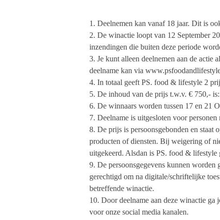
1. Deelnemen kan vanaf 18 jaar. Dit is ook
2. De winactie loopt van 12 September 20
inzendingen die buiten deze periode worde
3. Je kunt alleen deelnemen aan de actie 
deelname kan via www.psfoodandlifestyle.
4. In totaal geeft PS. food & lifestyle 2 pr
5. De inhoud van de prijs t.w.v. € 750,- is
6. De winnaars worden tussen 17 en 21 Ok
7. Deelname is uitgesloten voor personen 
8. De prijs is persoonsgebonden en staat o
producten of diensten. Bij weigering of n
uitgekeerd. Alsdan is PS. food & lifestyle
9. De persoonsgegevens kunnen worden gebr
gerechtigd om na digitale/schriftelijke to
betreffende winactie.
10. Door deelname aan deze winactie ga j
voor onze social media kanalen.