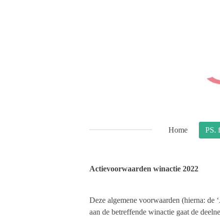
Ga
direct
naar
de
hoofdinhoud
Home
PS. 
Actievoorwaarden winactie 2022
Deze algemene voorwaarden (hierna: de ‘A
aan de betreffende winactie gaat de dee