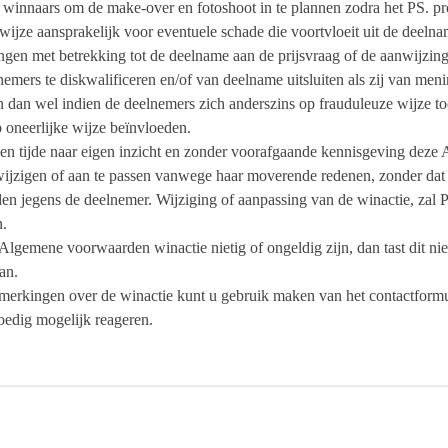
 winnaars om de make-over en fotoshoot in te plannen zodra het PS. p
 wijze aansprakelijk voor eventuele schade die voortvloeit uit de deeln
ingen met betrekking tot de deelname aan de prijsvraag of de aanwijzin
lnemers te diskwalificeren en/of van deelname uitsluiten als zij van men
an wel indien de deelnemers zich anderszins op frauduleuze wijze to
p oneerlijke wijze beïnvloeden.
 allen tijde naar eigen inzicht en zonder voorafgaande kennisgeving de
wijzigen of aan te passen vanwege haar moverende redenen, zonder dat P
en jegens de deelnemer. Wijziging of aanpassing van de winactie, zal P
n.
Algemene voorwaarden winactie nietig of ongeldig zijn, dan tast dit ni
an.
merkingen over de winactie kunt u gebruik maken van het contactformul
poedig mogelijk reageren.