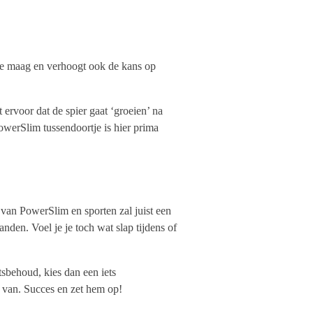
r de maag en verhoogt ook de kans op
t ervoor dat de spier gaat ‘groeien’ na
 PowerSlim tussendoortje is hier prima
 van PowerSlim en sporten zal juist een
nden. Voel je je toch wat slap tijdens of
htsbehoud, kies dan een iets
r van. Succes en zet hem op!