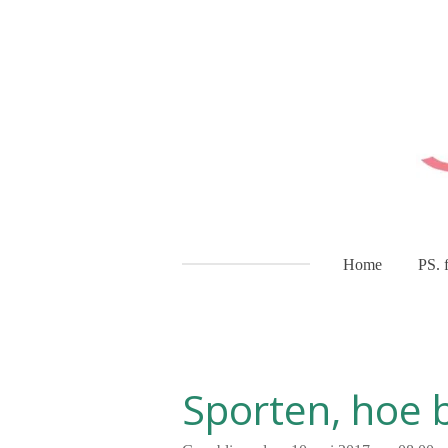
Ga
direct
naar
de
hoofdinhoud
Home
PS. 
Sporten, hoe b