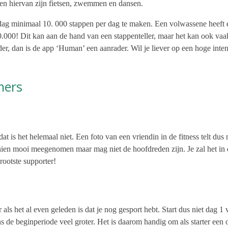
en hiervan zijn fietsen, zwemmen en dansen.
dag minimaal 10. 000 stappen per dag te maken. Een volwassene heeft 
10.000! Dit kan aan de hand van een stappenteller, maar het kan ook vaa
erder, dan is de app ‘Human’ een aanrader. Wil je liever op een hoge int
ners
at is het helemaal niet. Een foto van een vriendin in de fitness telt dus 
ien mooi meegenomen maar mag niet de hoofdreden zijn. Je zal het in d
rootste supporter!
 als het al even geleden is dat je nog gesport hebt. Start dus niet dag 
dens de beginperiode veel groter. Het is daarom handig om als starter een