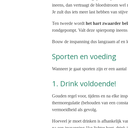
ineens, dan vertraagt de bloedstroom wel 
Je zult dus iets meer last hebben van stijv
Ten tweede wordt
het hart zwaarder bel
rondgepompt. Valt deze spierpomp ineens st
Bouw de inspanning dus langzaam af en loo
Sporten en voeding
Wanneer je gaat sporten zijn er een aantal
1. Drink voldoende!
Gouden regel voor, tijdens en na elke insp
thermoregulatie (behouden van een constan
vermoeidheid als gevolg.
Hoeveel je moet drinken is afhankelijk van
na een inspanning 1kg lichter bent, drink j