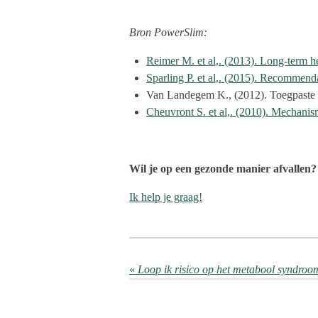
Bron PowerSlim:
Reimer M. et al,. (2013). Long-term hea
Sparling P. et al,. (2015). Recommendat
Van Landegem K., (2012). Toegpaste
Cheuvront S. et al,. (2010). Mechanis
Wil je op een gezonde manier afvallen?
Ik help je graag!
«
Loop ik risico op het metabool syndroo