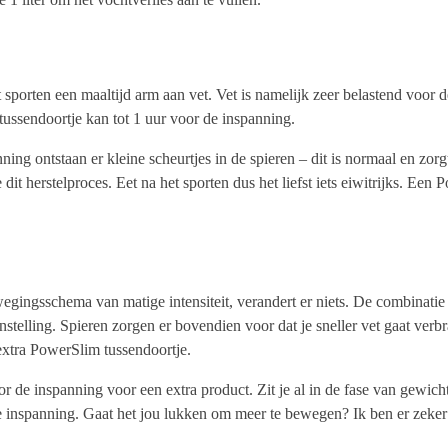
het sporten een maaltijd arm aan vet. Vet is namelijk zeer belastend voo
 tussendoortje kan tot 1 uur voor de inspanning.
ning ontstaan er kleine scheurtjes in de spieren – dit is normaal en zorg
dit herstelproces. Eet na het sporten dus het liefst iets eiwitrijks. Een
egingsschema van matige intensiteit, verandert er niets. De combinatie
telling. Spieren zorgen er bovendien voor dat je sneller vet gaat verbra
xtra PowerSlim tussendoortje.
voor de inspanning voor een extra product. Zit je al in de fase van gewic
de inspanning. Gaat het jou lukken om meer te bewegen? Ik ben er zeke