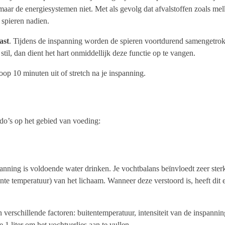
maar de energiesystemen niet. Met als gevolg dat afvalstoffen zoals mel
e spieren nadien.
ast
. Tijdens de inspanning worden de spieren voortdurend samengetrok
il, dan dient het hart onmiddellijk deze functie op te vangen.
p 10 minuten uit of stretch na je inspanning.
 do’s op het gebied van voeding:
anning is voldoende water drinken. Je vochtbalans beïnvloedt zeer sterk 
te temperatuur) van het lichaam. Wanneer deze verstoord is, heeft dit 
 verschillende factoren: buitentemperatuur, intensiteit van de inspannin
e 1 liter om het vochtverlies aan te vullen.