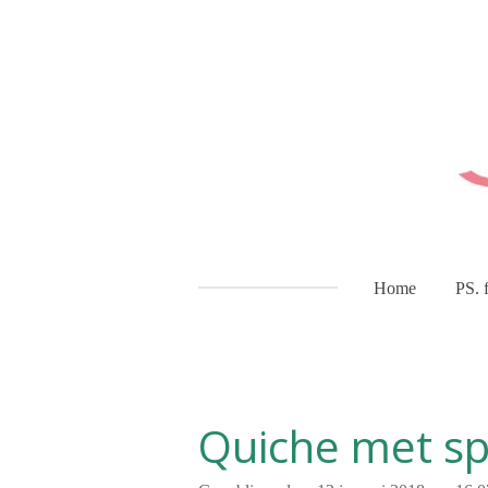
Ga
direct
naar
de
hoofdinhoud
Home
PS. 
Quiche met sp