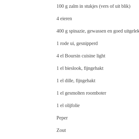
100 g zalm
in stukjes (vers of uit blik)
4 eieren
400 g spinazie,
gewassen en goed uitgelek
1 rode ui,
gesnipperd
4 el Boursin cuisine light
1 el bieslook,
fijngehakt
1 el dille,
fijngehakt
1 el gesmolten roomboter
1 el olijfolie
Peper
Zout