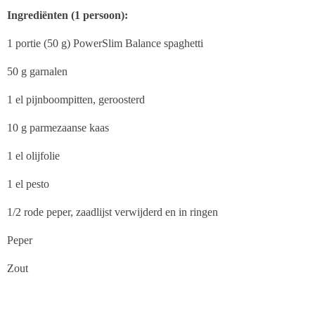
Ingrediënten (1 persoon):
1 portie (50 g) PowerSlim Balance spaghetti
50 g garnalen
1 el pijnboompitten, geroosterd
10 g parmezaanse kaas
1 el olijfolie
1 el pesto
1/2 rode peper, zaadlijst verwijderd en in ringen
Peper
Zout