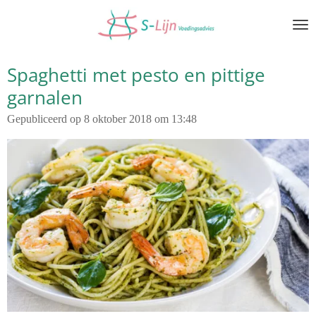
Ga
direct
naar
de
Spaghetti met pesto en pittige
hoofdinhoud
garnalen
Gepubliceerd op 8 oktober 2018 om 13:48