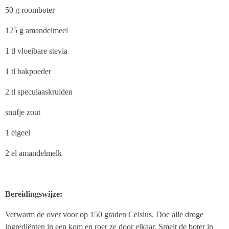
50 g roomboter
125 g amandelmeel
1 tl vloeibare stevia
1 tl bakpoeder
2 tl speculaaskruiden
snufje zout
1 eigeel
2 el amandelmelk
Bereidingswijze:
Verwarm de over voor op 150 graden Celsius. Doe alle droge
ingrediënten in een kom en roer ze door elkaar. Smelt de boter in