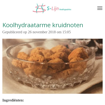
Ga
direct
naar
de
Koolhydraatarme kruidnoten
hoofdinhoud
Gepubliceerd op 26 november 2018 om 15:05
Ingrediënten: