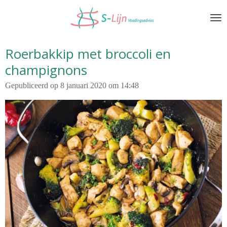
Ga
direct
naar
de
Roerbakkip met broccoli en
hoofdinhoud
champignons
Gepubliceerd op 8 januari 2020 om 14:48