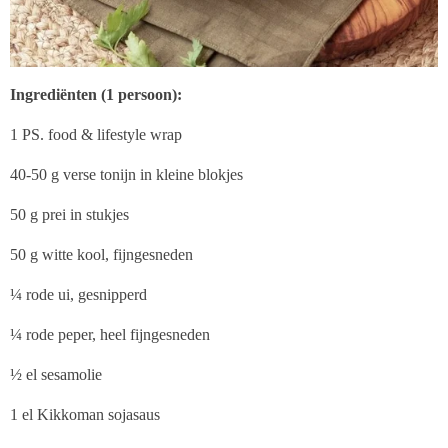
Ingrediënten (1 persoon):
1 PS. food & lifestyle wrap
40-50 g verse tonijn in kleine blokjes
50 g prei in stukjes
50 g witte kool, fijngesneden
¼ rode ui, gesnipperd
¼ rode peper, heel fijngesneden
½ el sesamolie
1 el Kikkoman sojasaus