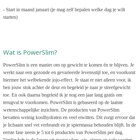
- Start in maand januari (je mag zelf bepalen welke dag je wilt
starten)
Wat is PowerSlim?
PowerSlim is een manier om op gewicht te komen én te blijven. Je
werkt naar een gezonde en gevarieerde levensstijl toe, en voorkomt
hiermee het welbekende jojo-effect. Je staat er niet alleen voor, ik
ben jouw stok achter de deur en begeleid je naar je streefgewicht
toe. En ook daarna begeleid ik je nog een jaar lang gratis om
terugval te voorkomen.
PowerSlim is gebaseerd op de laatste
wetenschappelijke inzichten. De producten van PowerSlim
bevatten weinig koolhydraten en veel eiwitten. Dit zorgt ervoor dat
je lichaam snel vet verbrandt en je spiermassa behouden blijft. In de
eerste fase neem je 5 tot 6 producten van PowerSlim per dag.
Verder heb je de keuze uit mager vlees, vis, eieren en vele soorten