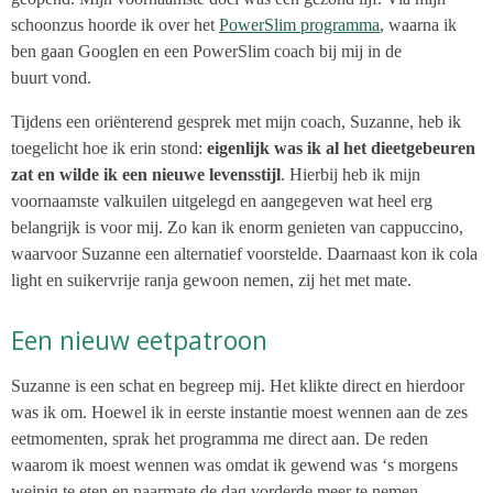
schoonzus hoorde ik over het
PowerSlim programma
, waarna ik
ben gaan Googlen en een
PowerSlim coach bij mij in de
buurt
vond.
Tijdens een oriënterend gesprek met mijn coach, Suzanne, heb ik
toegelicht hoe ik erin stond:
eigenlijk was ik al het dieetgebeuren
zat en wilde ik een nieuwe levensstijl
. Hierbij heb ik mijn
voornaamste valkuilen uitgelegd en aangegeven wat heel erg
belangrijk is voor mij. Zo kan ik enorm genieten van cappuccino,
waarvoor Suzanne een alternatief voorstelde. Daarnaast kon ik cola
light en suikervrije ranja gewoon nemen, zij het met mate.
Een nieuw eetpatroon
Suzanne is een schat en begreep mij. Het klikte direct en hierdoor
was ik om. Hoewel ik in eerste instantie moest wennen aan de zes
eetmomenten, sprak het programma me direct aan. De reden
waarom ik moest wennen was omdat ik gewend was ‘s morgens
weinig te eten en naarmate de dag vorderde meer te nemen.