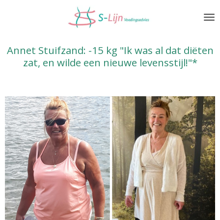
Ga
direct
naar
de
Annet Stuifzand: -15 kg "Ik was al dat diëten
hoofdinhoud
zat, en wilde een nieuwe levensstijl!"*