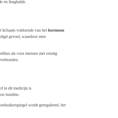
 en liraglutide.
et lichaam voldoende van het
hormoon
rzadigd gevoel, waardoor men
llitus als voor mensen met ernstig
n verbonden.
 in dit medicijn is
on insuline.
loedsuikerspiegel wordt gereguleerd, het