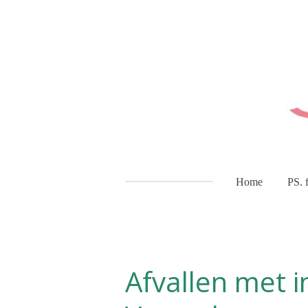
Ga
direct
naar
de
hoofdinhoud
Home
PS. 
Afvallen met i