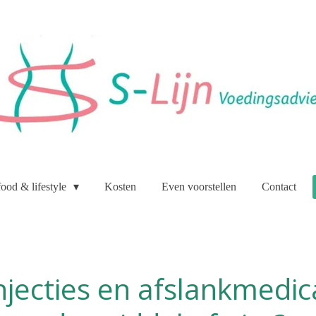
food & lifestyle
Kosten
Even voorstellen
Contact
njecties en afslankmedica