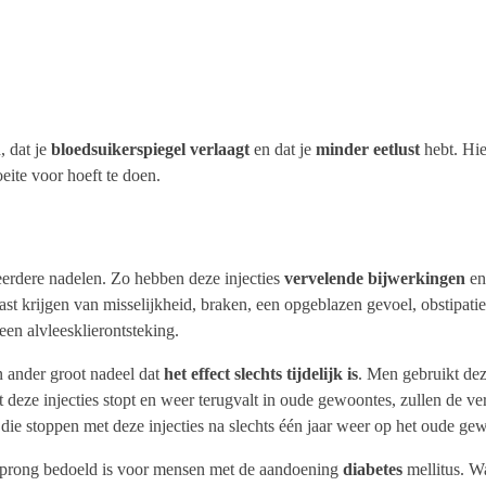
 dat je
bloedsuikerspiegel verlaagt
en dat je
minder eetlust
hebt. Hie
oeite voor hoeft te doen.
erdere nadelen. Zo hebben deze injecties
vervelende bijwerkingen
en
last krijgen van misselijkheid, braken, een opgeblazen gevoel, obstipatie
een alvleesklierontsteking.
 ander groot nadeel dat
het effect slechts tijdelijk is
. Men gebruikt dez
eze injecties stopt en weer terugvalt in oude gewoontes, zullen de ver
ie stoppen met deze injecties na slechts één jaar weer op het oude gewi
sprong bedoeld is voor mensen met de aandoening
diabetes
mellitus. W