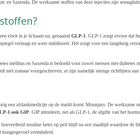
ic en Saxenda. De werkzame stoffen van deze injecties zijn semaglutide
stoffen?
 een eiwit in je lichaam na, genaamd
GLP-1
. GLP-1 zorgt ervoor dat h
spiegel verlaagt en weer stabiliseert. Het zorgt voor een langdurig ve
tes mellitus en Saxenda is bedoeld voor zowel mensen met diabetes me
dt niet zomaar voorgeschreven, er zijn namelijk strenge richtlijnen aa
 nóg een afslankmedicijn op de markt komt: Mounjaro. De werkzame stof
GLP-1 ook GIP
. GIP stimuleert, net als GLP-1, de afgifte van het hormo
hoeveelheid insuline beter op peil blijft na een maaltijd waardoor de b
et hongergevoel verminderd.