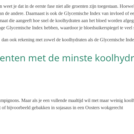
eet je dat in de eerste fase niet alle groenten zijn toegestaan. Hoewel
n de andere. Daarnaast is ook de Glycemische Index van invloed of een 
maat die aangeeft hoe snel de koolhydraten aan het bloed worden afgeg
e Glycemische Index hebben, waardoor je bloedsuikerspiegel te veel sti
 dan ook rekening met zowel de koolhydraten als de Glycemische Ind
oenten met de minste koolhyd
hampignons. Maar als je een vullende maaltijd wil met maar weinig koo
let of bijvoorbeeld gebakken in sojasaus in een Oosters wokgerecht