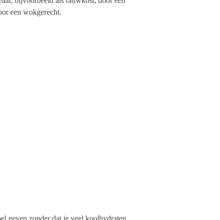
al, bijvoorbeeld als rauwkost, door een
oor een wokgerecht.
oel geven zonder dat je veel koolhydraten