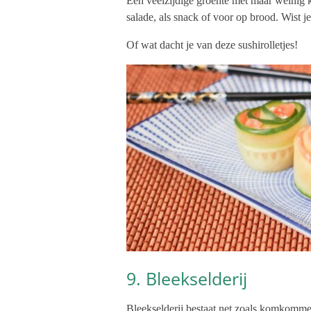
Een veelzijdige groente met maar weinig 
salade, als snack of voor op brood. Wis
Of wat dacht je van deze sushirolletjes!
9. Bleekselderij
Bleekselderij bestaat net zoals komkommer