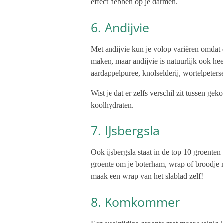
effect hebben op je darmen.
6. Andijvie
Met andijvie kun je volop variëren omdat 
maken, maar andijvie is natuurlijk ook h
aardappelpuree, knolselderij, wortelpeters
Wist je dat er zelfs verschil zit tussen g
koolhydraten.
7. IJsbergsla
Ook ijsbergsla staat in de top 10 groente
groente om je boterham, wrap of broodje me
maak een wrap van het slablad zelf!
8. Komkommer