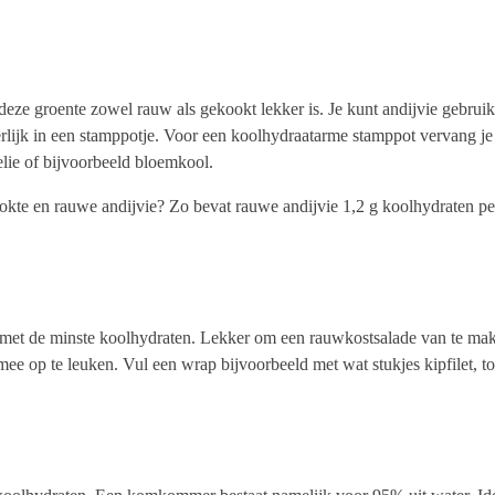
deze groente zowel rauw als gekookt lekker is. Je kunt andijvie gebruik
eerlijk in een stamppotje. Voor een koolhydraatarme stamppot vervang 
elie of bijvoorbeeld bloemkool.
ekookte en rauwe andijvie? Zo bevat rauwe andijvie 1,2 g koolhydraten p
n met de minste koolhydraten. Lekker om een rauwkostsalade van te make
e op te leuken. Vul een wrap bijvoorbeeld met wat stukjes kipfilet, tom