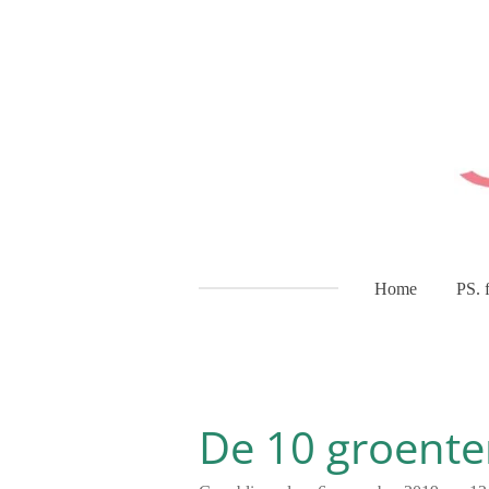
Ga
direct
naar
de
hoofdinhoud
Home
PS. 
De 10 groente