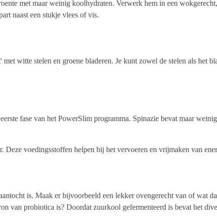
groente met maar weinig koolhydraten. Verwerk hem in een wokgerecht, o
rt naast een stukje vlees of vis.
met witte stelen en groene bladeren. Je kunt zowel de stelen als het blad
e eerste fase van het PowerSlim programma. Spinazie bevat maar weinig
r. Deze voedingsstoffen helpen bij het vervoeren en vrijmaken van ener
aantocht is. Maak er bijvoorbeeld een lekker ovengerecht van of wat da
ron van probiotica is? Doordat zuurkool gefermenteerd is bevat het div