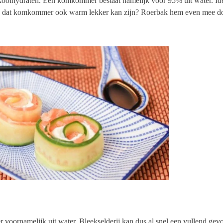
koolhydraten. Een komkommer bestaat namelijk voor 95% uit water. Idea
t je dat komkommer ook warm lekker kan zijn? Roerbak hem even mee d
 voornamelijk uit water. Bleekselderij kan dus al snel een vullend gev