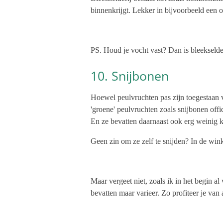
binnenkrijgt. Lekker in bijvoorbeeld een o
PS. Houd je vocht vast? Dan is bleekselder
10. Snijbonen
Hoewel peulvruchten pas zijn toegestaan 
'groene' peulvruchten zoals snijbonen off
En ze bevatten daarnaast ook erg weinig k
Geen zin om ze zelf te snijden? In de win
Maar vergeet niet, zoals ik in het begin a
bevatten maar varieer. Zo profiteer je van