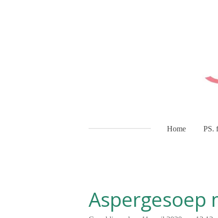
Ga
direct
naar
de
hoofdinhoud
Home
PS. 
Aspergesoep 