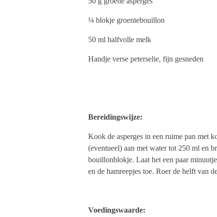
50 g groene asperges
¼ blokje groentebouillon
50 ml halfvolle melk
Handje verse peterselie, fijn gesneden
Bereidingswijze:
Kook de asperges in een ruime pan met ko
(eventueel) aan met water tot 250 ml en 
bouillonblokje. Laat het een paar minuutj
en de hamreepjes toe. Roer de helft van de
Voedingswaarde: