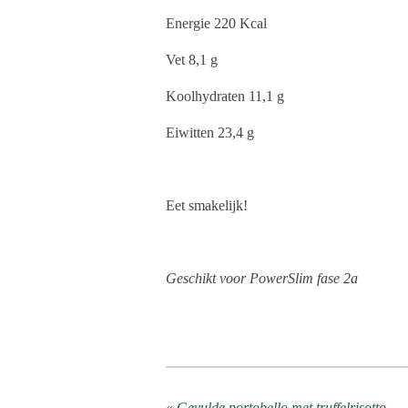
Energie 220 Kcal
Vet 8,1 g
Koolhydraten 11,1 g
Eiwitten 23,4 g
Eet smakelijk!
Geschikt voor PowerSlim fase 2a
«
Gevulde portobello met truffelrisotto