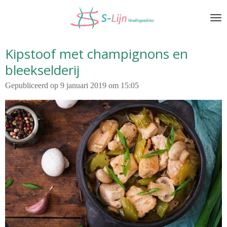
Ga
direct
naar
de
Kipstoof met champignons en
hoofdinhoud
bleekselderij
Gepubliceerd op 9 januari 2019 om 15:05